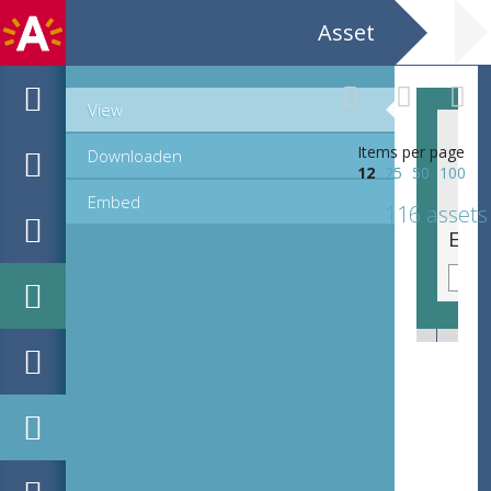
Asset
View
Items per page
Downloaden
12
25
50
100
Embed
116 assets
Emblematische voorstelling: Providentia [De vooruitziendheid]