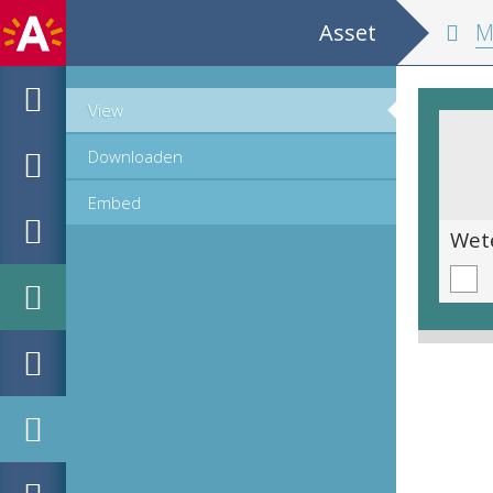
Asset
MPM H
View
Downloaden
Embed
Wormhagedis [onderorde Amphisbaenia]