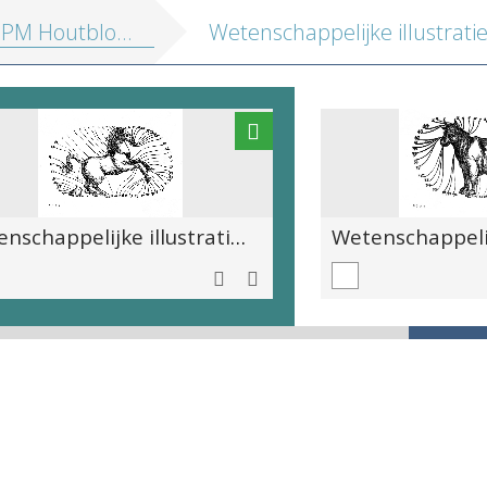
outblokken vol. 2: Profane illustraties
Wetenschappelijke illustratie van verschillende ziekten die een paard kunnen treffen, met aanduidingen