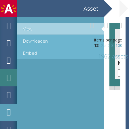
Asset
View
Items per page
Downloaden
12
25
50
100
Embed
1967 assets
Medische illustratie: haren uitgescheiden via de mond