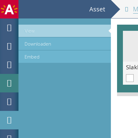
Asset
MPM H
View
Downloaden
Embed
Medische illustratie: lintworm
Sla