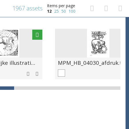
Items per page
1967 assets
12
25
50
100
Wetenschappelijke illustratie van verschillende ziekten die een paard kunnen treffen, met aanduidingen
MPM_HB_04030_afdruk.tif