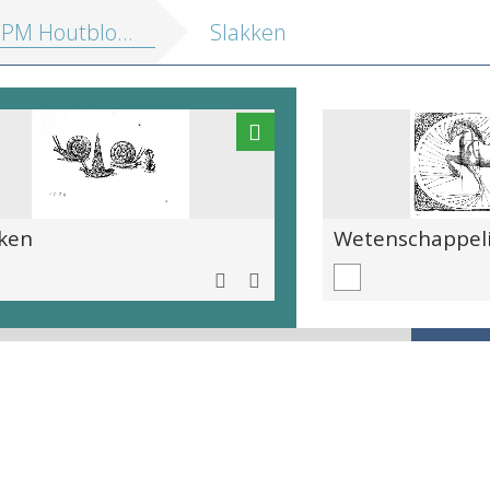
outblokken vol. 2: Profane illustraties
Slakken
kken