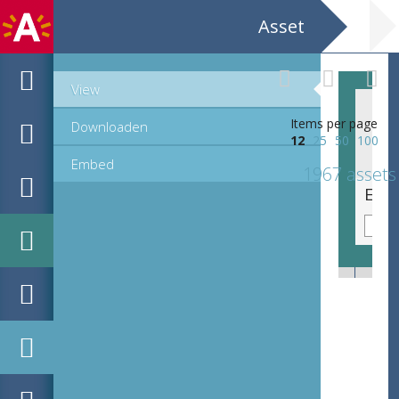
Asset
View
Items per page
Downloaden
12
25
50
100
Embed
1967 assets
Emblematische voorstelling: Arbitrii mihi iura mei [Net recht van mijnen wil, is in my self]