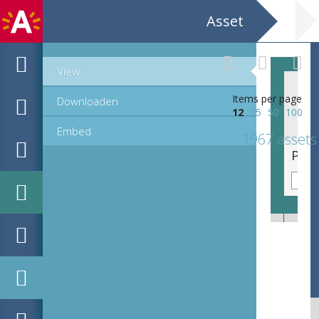
Asset
View
Items per page
Downloaden
12
25
50
100
Embed
1967 assets
Portret van keizer Postumus, die regeerde 260-269 (toonblok)