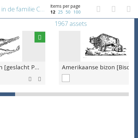
Items per page
Kasuaris [geslacht Casuarius in de familie Casuariidae]
12
25
50
100
1967 assets
Twee zaagvissen [geslacht Pristis in de familie Pristidae]