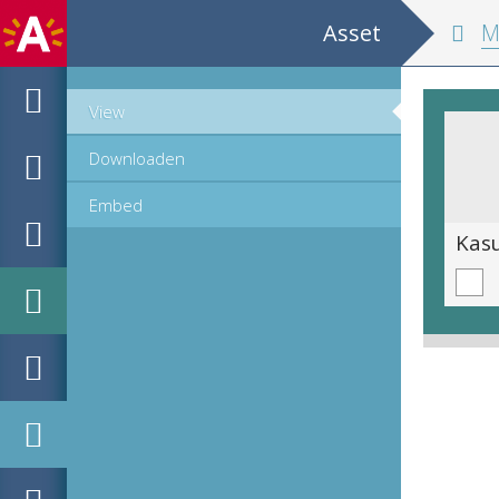
Asset
MPM H
View
Downloaden
Embed
Lama [geslacht Lama in de familie Camelidae]