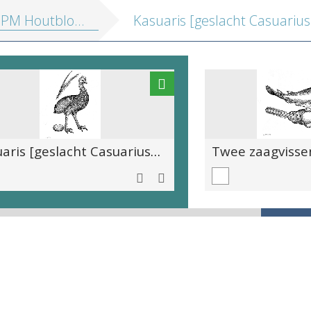
outblokken vol. 2: Profane illustraties
Kasuaris [geslacht Casuarius in de familie Casuariidae]