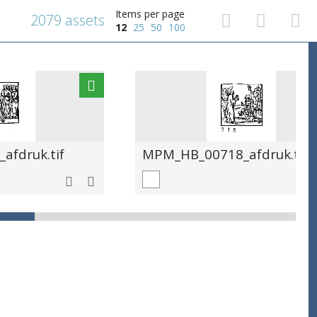
Items per page
2079 assets
12
25
50
100
fdruk.tif
MPM_HB_00718_afdruk.tif