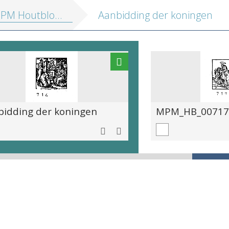
tblokken vol. 1: Religieuze illustraties en Emblemata
Aanbidding der koningen
bidding der koningen
MPM_HB_00717_a