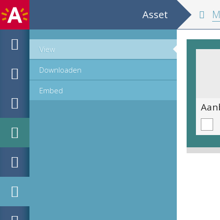
Asset
MPM Hou
View
Downloaden
Embed
MPM_HB_00715_afdruk.tif
Aan