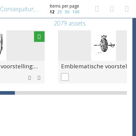
Items per page
Emblematische voorstelling: Consequitur, quodeumque petit [Achterhaeltet al, daer hij nae mickt]
12
25
50
100
2079 assets
Emblematische voorstelling: Terit & teritur [Sulck slijpt, en voort geslepen weer]