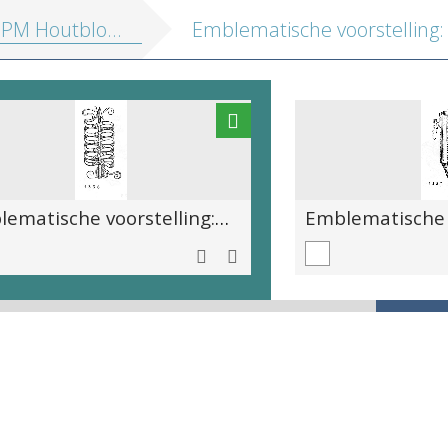
tblokken vol. 1: Religieuze illustraties en Emblemata
Emblematische voorstelling: Consequitur, quodeumque petit [Achterhaeltet al, daer hij nae mickt]