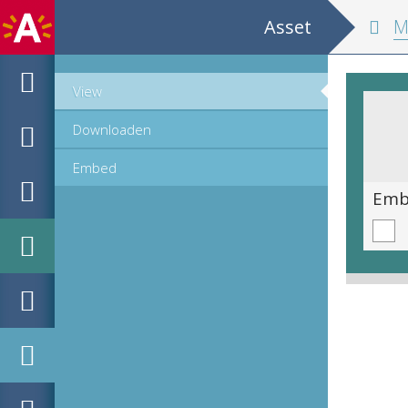
Asset
MPM Hou
View
Downloaden
Embed
Emblematische voorstelling: Hic terminus haeret [Hier stuyt het end]