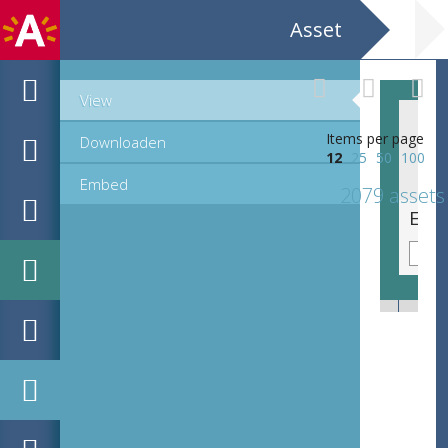
Asset
View
Items per page
Downloaden
12
25
50
100
Embed
2079 assets
Emblematische voorstelling: Fiducia concors [Eenhertig betrouwen]