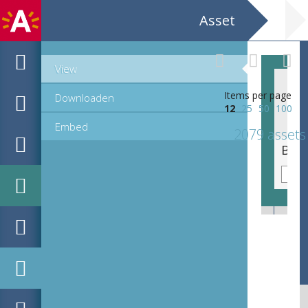
Asset
View
Items per page
Downloaden
12
25
50
100
Embed
2079 assets
De terugkeer van de zonen van Jacob