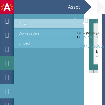
Asset
View
Items per page
Downloaden
12
25
50
100
Embed
2079 assets
Emblematische voorstelling: Non quam diu, sed quam bene [Hoe wel, en niet hoe lang]