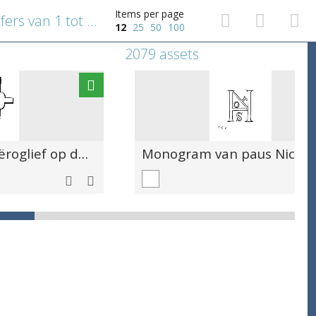
Items per page
Balk met optelsom van de cijfers van 1 tot en met 10
12
25
50
100
2079 assets
Kruisvormige hiëroglief op de Lateraanse Obelisk in Rome