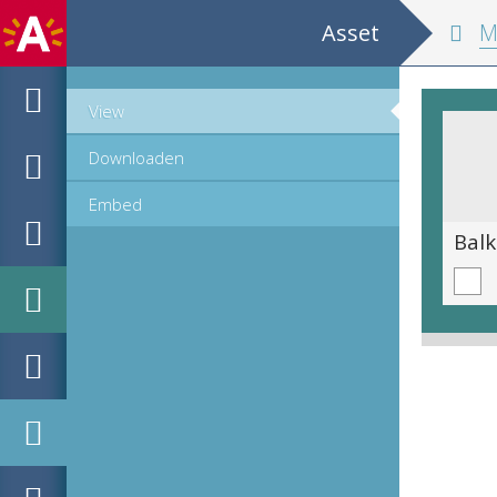
Asset
MPM Hou
View
Downloaden
Embed
Optelsom van de waarde van de letters van de woorden "IESV" en "SILO"