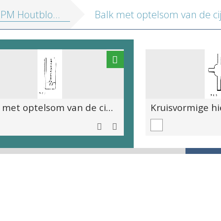
tblokken vol. 1: Religieuze illustraties en Emblemata
Balk met optelsom van de cijfers van 1 tot en met 10