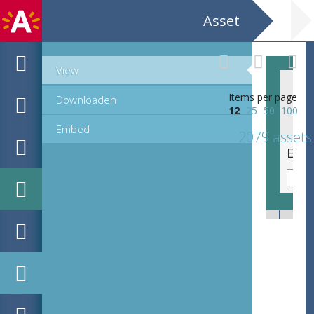
Asset
View
Items per page
Downloaden
12
25
50
100
Embed
2079 assets
Emblematische voorstelling: Ante ferit, quam flamma micet [Eer de vlamme blict, hij slaet]