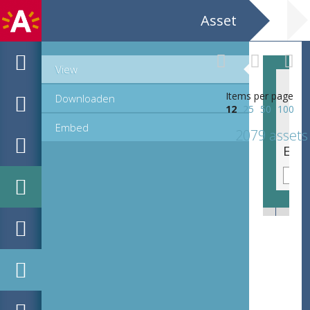
Asset
View
Items per page
Downloaden
12
25
50
100
Embed
2079 assets
Emblematische voorstelling: Vel in ara [Iae op't altaar]