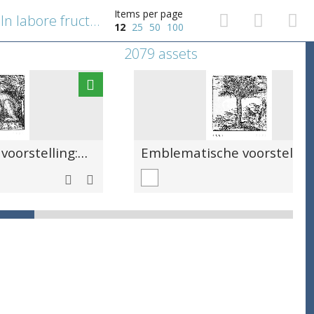
Items per page
Emblematische voorstelling: In labore fructus [Door arbeid tot vrucht]. Met wapenschild van Johannes Sambucus
12
25
50
100
2079 assets
Emblematische voorstelling: Adulator saluti reipublicae gravis [Vleierij vergiftigt de gezondheid van de staat]