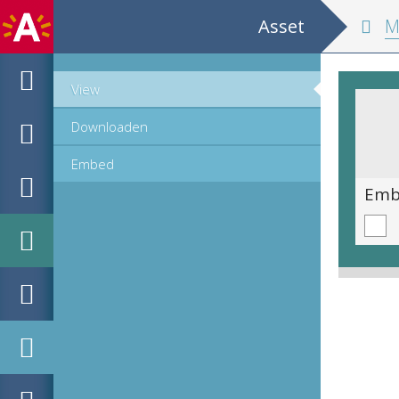
Asset
MPM Hou
View
Downloaden
Embed
Emblematische voorstelling: Exiguo contentus, potiora sperans [Met weinig tevreden en hopend op meer]