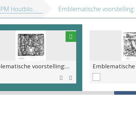
tblokken vol. 1: Religieuze illustraties en Emblemata
Emblematische voorstelling: In labore fructus [Door arbeid tot vrucht]. Met wapenschild van Johannes Sambucus