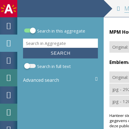
MPM Hou
Search in this aggregate
MPM Hout
Search form
Search
Original:
Emblemat
Search in full text
Original
Advanced search
jpg - 2
jpg - 1
Hanteer st
gegevens d
deze public