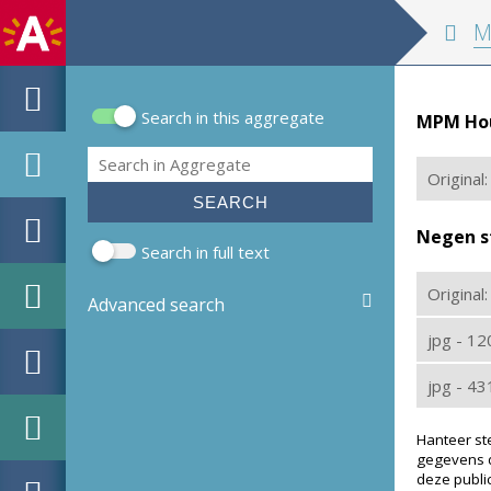
MPM Hou
Search in this aggregate
MPM Hout
Search form
Search
Original:
Negen s
Search in full text
Original
Advanced search
jpg - 1
jpg - 4
Hanteer st
gegevens d
deze public