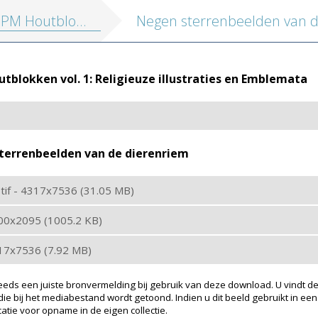
tblokken vol. 1: Religieuze illustraties en Emblemata
Negen sterrenbeelden van d
blokken vol. 1: Religieuze illustraties en Emblemata
terrenbeelden van de dierenriem
: tif - 4317x7536 (31.05 MB)
200x2095 (1005.2 KB)
317x7536 (7.92 MB)
eeds een juiste bronvermelding bij gebruik van deze download. U vindt de
ie bij het mediabestand wordt getoond. Indien u dit beeld gebruikt in een
atie voor opname in de eigen collectie.