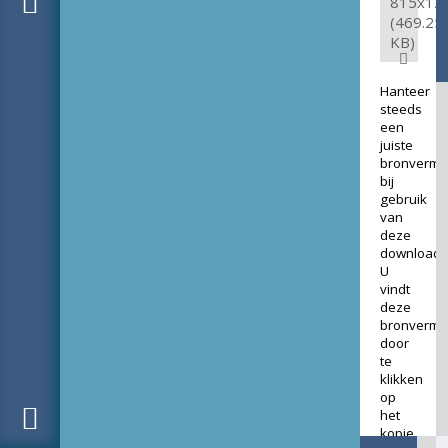
815x12
(469.25
KB)
Hanteer
steeds
een
juiste
bronverme
bij
gebruik
van
deze
download.
U
vindt
deze
bronverme
door
te
klikken
op
het
kopje