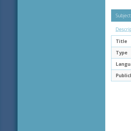
Subject
Descri
Title
Type
Langu
Public