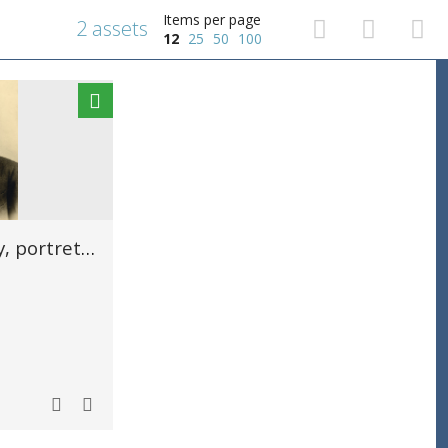
Items per page
2 assets
12
25
50
100
Omer Karel de Laey, portret, borststuk naar links kijkend.