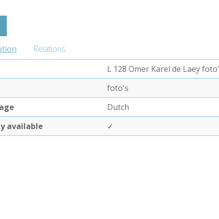
ption
Relations
L 128 Omer Karel de Laey foto
foto's
age
Dutch
ly available
✓