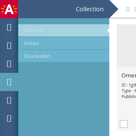
Collection
L 
Overview
Embed
Downloaden
ID : tg
Type : 
Publish