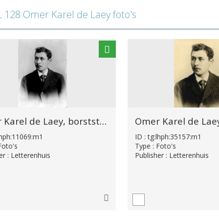
128 Omer Karel de Laey foto's
Omer Karel de Laey, borststuk
:lhph:11069:m1
ID : tg:lhph:35157:m1
Foto's
Type : Foto's
er : Letterenhuis
Publisher : Letterenhuis