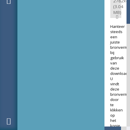
2782x4
(3.04
MB)
Hanteer
steeds
een
juiste
bronverme
bij
gebruik
van
deze
download.
U
vindt
deze
bronverme
door
te
klikken
op
het
kopje