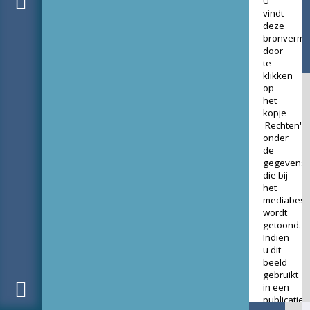
U
vindt
deze
bronverme
door
te
klikken
op
het
kopje
'Rechten'
onder
de
gegevens
die bij
het
mediabest
wordt
getoond.
Indien
u dit
beeld
gebruikt
in een
publicatie,