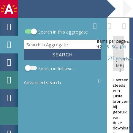
Search in this aggregate
Search form
Items per page
Original:
Search
12
25
50
100
pdf
-
428 assets
(415.94
MB)
Search in full text
Hanteer
Advanced search
steeds
een
juiste
bronverme
bij
gebruik
van
deze
download.