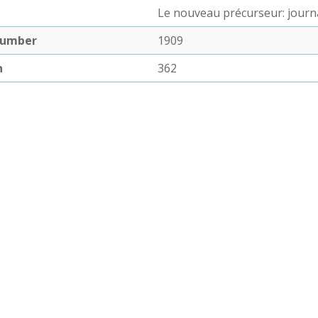
Le nouveau précurseur: journa
number
1909
n
362