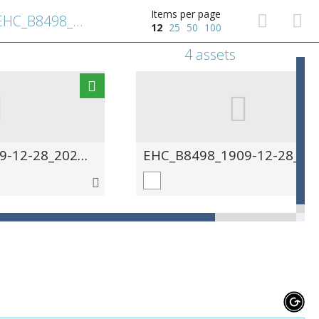
Items per page
EHC_B8498_1909-12-28_2020_0002
12
25
50
100
4 assets
EHC_B8498_1909-12-28_2020_0003