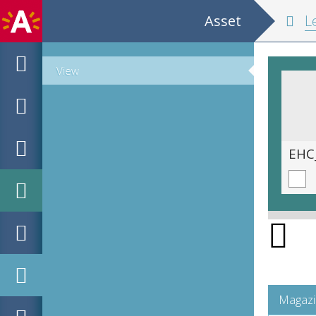
Asset
Le no
View
EHC_B8498_1909-12-28_2020_0001
Magazi