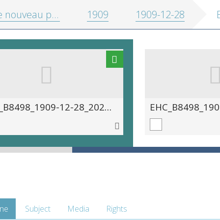
uveau précurseur: journal du soir
1909
1909-12-28
EHC_B8498_1909-12-28_2020_0002
ne
Subject
Media
Rights